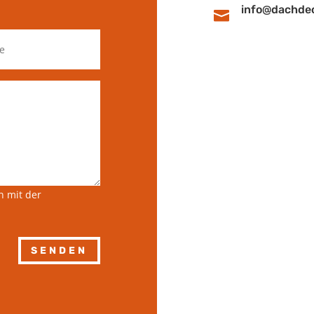
info@dachdec

n mit der
SENDEN