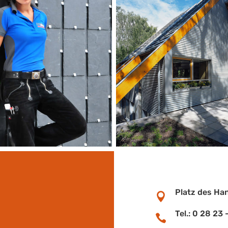
Platz des Ha

Tel.: 0 28 23
